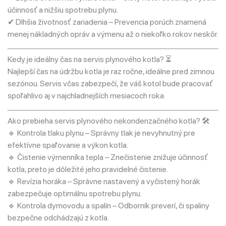
účinnosť a nižšiu spotrebu plynu.
✔ Dlhšia životnosť zariadenia – Prevencia porúch znamená
menej nákladných opráv a výmenu až o niekoľko rokov neskôr.
Kedy je ideálny čas na servis plynového kotla? ⏳
Najlepší čas na údržbu kotla je raz ročne, ideálne pred zimnou
sezónou. Servis včas zabezpečí, že váš kotol bude pracovať
spoľahlivo aj v najchladnejších mesiacoch roka.
Ako prebieha servis plynového nekondenzačného kotla? 🛠
🔹 Kontrola tlaku plynu – Správny tlak je nevyhnutný pre
efektívne spaľovanie a výkon kotla.
🔹 Čistenie výmenníka tepla – Znečistenie znižuje účinnosť
kotla, preto je dôležité jeho pravidelné čistenie.
🔹 Revízia horáka – Správne nastavený a vyčistený horák
zabezpečuje optimálnu spotrebu plynu.
🔹 Kontrola dymovodu a spalín – Odborník preverí, či spaliny
bezpečne odchádzajú z kotla.