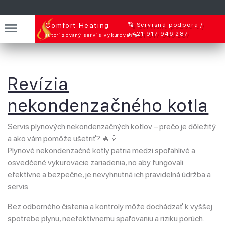
Comfort
Heating
Servisná podpora /
+421 917 946 287
autorizovaný servis vykurovania
Revízia
nekondenzačného kotla
Servis plynových nekondenzačných kotlov – prečo je dôležitý
a ako vám pomôže ušetriť? 🔥💡
Plynové nekondenzačné kotly patria medzi spoľahlivé a
osvedčené vykurovacie zariadenia, no aby fungovali
efektívne a bezpečne, je nevyhnutná ich pravidelná údržba a
servis.
Bez odborného čistenia a kontroly môže dochádzať k vyššej
spotrebe plynu, neefektívnemu spaľovaniu a riziku porúch.