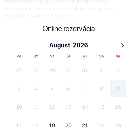
#serviskotlov #plynovykotol #vykurovanie #servis
#bezpecnost #usporaenergie #vykurovaciesystemy
#servisdomu #domovbezstarosti
Online rezervácia
August
2026
Po
Ut
St
Št
Pi
So
Ne
27
28
29
30
31
1
2
3
4
5
6
7
8
9
10
11
12
13
14
15
16
17
18
19
20
21
22
23