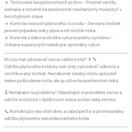
🔹 Testovanie bezpečnostných prvkov – Poistné ventily,
snímače a ostatné bezpečnostné mechanizmy musia byť v
bezchybnom stave.
🔹 Kontrola tesnosti plynového rozvodu – Servisný technik
preverí prípadné úniky plynu a ich možné riziká.
🔹 Kontrola a tlaková skúška vykurovacieho systému –
Vrátane expanzných nádob pre optimálny výkon.
Kto by mal vykonávať servis vášho kotla? 👨‍🔧
Údržbu plynového kotla by mal vždy vykonávať odborný a
certifikovaný technik. Neodborné zásahy môžu spôsobiť
nielen poškodenie kotla, ale aj vážne bezpečnostné riziká.
⏳ Nečakajte na problémy! Objednajte si pravidelný servis a
udržte svoj kotol v špičkovom stave počas celej sezóny.
📞 Kontaktujte nás ešte dnes a zabezpečte si profesionálnu
údržbu plynového nekondenzačného kotla.